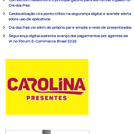
ç
r
Dia dos Pais
p
ã
o
Geolocalização vira ponto crítico na segurança digital e acende alerta
sobre uso de aplicativos
r
o
:
Dia dos Pais vai além do próprio pai e amplia a rede de presenteados
Segurança digital sustenta avanço dos pagamentos por agentes de
d
IA no Fórum E-Commerce Brasil 2026
e
P
o
s
t