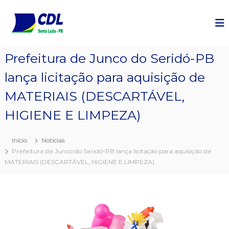
P
u
l
a
r
Prefeitura de Junco do Seridó-PB
p
a
lança licitação para aquisição de
r
a
MATERIAIS (DESCARTÁVEL,
o
c
HIGIENE E LIMPEZA)
o
n
Início
Notícias
t
Prefeitura de Junco do Seridó-PB lança licitação para aquisição de
e
MATERIAIS (DESCARTÁVEL, HIGIENE E LIMPEZA)
ú
d
o