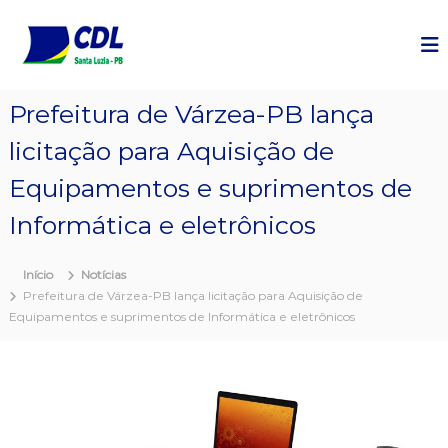
P
u
l
a
r
Prefeitura de Várzea-PB lança
p
a
licitação para Aquisição de
r
a
Equipamentos e suprimentos de
o
c
Informática e eletrônicos
o
n
Início
Notícias
t
Prefeitura de Várzea-PB lança licitação para Aquisição de
e
Equipamentos e suprimentos de Informática e eletrônicos
ú
d
o