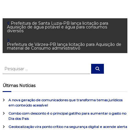
N
Prefeitura de Santa Luzia-PB lança licitação para
Aquisição de água potável e água para consumos
diversos
a
Prefeitura de Várzea-PB lança licitação para Aquisição de
v
material de Consumo administrativo
e
P
P
e
e
g
s
s
q
u
q
Últimas Notícias
a
i
u
s
a
i
r
ç
A nova geração de comunicadores que transforma temas jurídicos
s
em conteúdo acessível
a
ã
Combo com desconto é o principal gatilho para aumentar o gasto no
r
Dia dos Pais
p
o
o
Geolocalização vira ponto crítico na segurança digital e acende alerta