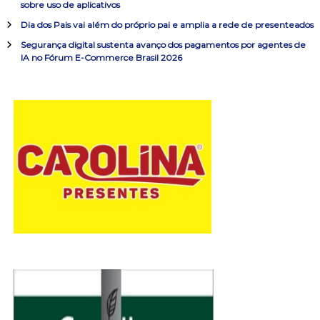
sobre uso de aplicativos
r
d
:
Dia dos Pais vai além do próprio pai e amplia a rede de presenteados
Segurança digital sustenta avanço dos pagamentos por agentes de
e
IA no Fórum E-Commerce Brasil 2026
P
o
s
t