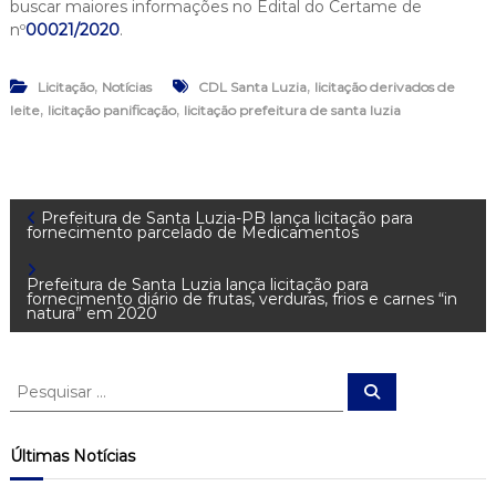
buscar maiores informações no Edital do Certame de
nº
00021/2020
.
,
,
Licitação
Notícias
CDL Santa Luzia
licitação derivados de
,
,
leite
licitação panificação
licitação prefeitura de santa luzia
N
Prefeitura de Santa Luzia-PB lança licitação para
fornecimento parcelado de Medicamentos
a
Prefeitura de Santa Luzia lança licitação para
fornecimento diário de frutas, verduras, frios e carnes “in
v
natura” em 2020
e
P
P
e
e
g
s
s
q
u
q
Últimas Notícias
a
i
u
s
a