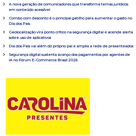
i
r
ç
A nova geração de comunicadores que transforma temas jurídicos
s
em conteúdo acessível
a
ã
Combo com desconto é o principal gatilho para aumentar o gasto no
r
Dia dos Pais
p
o
o
Geolocalização vira ponto crítico na segurança digital e acende alerta
sobre uso de aplicativos
r
d
:
Dia dos Pais vai além do próprio pai e amplia a rede de presenteados
Segurança digital sustenta avanço dos pagamentos por agentes de
e
IA no Fórum E-Commerce Brasil 2026
P
o
s
t