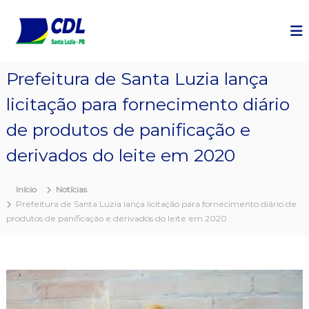
P
u
l
a
r
Prefeitura de Santa Luzia lança
p
a
licitação para fornecimento diário
r
a
de produtos de panificação e
o
c
derivados do leite em 2020
o
n
Início
Notícias
t
Prefeitura de Santa Luzia lança licitação para fornecimento diário de
e
produtos de panificação e derivados do leite em 2020
ú
d
o