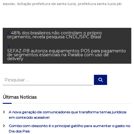
,
,
escolar
licitação prefeitura de santa luzia
prefeitura santa luzia pb
N
48% dos brasileiros não controlam o próprio
orçamento, revela pesquisa CNDL/SPC Brasil
a
SEFAZ-PB autoriza equipamentos POS para pagamento
de segmentos essenciais na Paraíba com uso de
v
delivery
e
P
P
e
e
g
s
s
q
u
q
Últimas Notícias
a
i
u
s
a
i
r
ç
A nova geração de comunicadores que transforma temas jurídicos
s
em conteúdo acessível
a
ã
Combo com desconto é o principal gatilho para aumentar o gasto no
r
Dia dos Pais
p