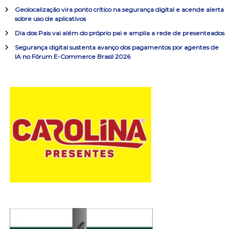
o
o
Geolocalização vira ponto crítico na segurança digital e acende alerta
sobre uso de aplicativos
r
d
:
Dia dos Pais vai além do próprio pai e amplia a rede de presenteados
Segurança digital sustenta avanço dos pagamentos por agentes de
e
IA no Fórum E-Commerce Brasil 2026
P
o
s
t