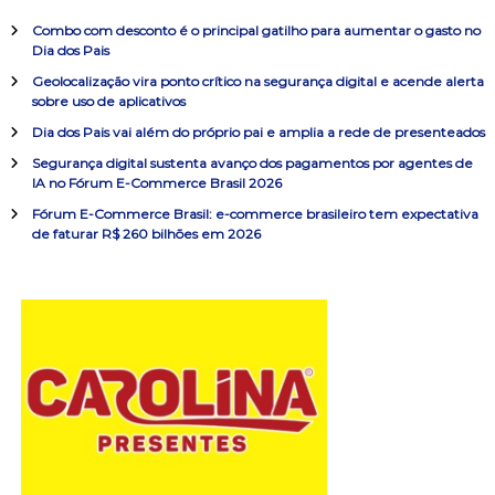
a
i
a
r
Combo com desconto é o principal gatilho para aumentar o gasto no
s
Dia dos Pais
a
ç
Geolocalização vira ponto crítico na segurança digital e acende alerta
r
sobre uso de aplicativos
p
ã
o
Dia dos Pais vai além do próprio pai e amplia a rede de presenteados
r
Segurança digital sustenta avanço dos pagamentos por agentes de
o
:
IA no Fórum E-Commerce Brasil 2026
Fórum E-Commerce Brasil: e-commerce brasileiro tem expectativa
d
de faturar R$ 260 bilhões em 2026
e
P
o
s
t