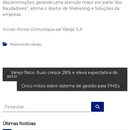
das promoções, gerando uma atenção maior por parte dos
fraudadores”, afirma o diretor de Marketing e Soluções da
empresa.
Fonte: Portal Comunique-se
/ Varejo S.A
Movimento Varejo
N
Varejo físico: fluxo cresce 28% e eleva expectativa do
setor
a
Cinco mitos sobre sistema de gestão para PMEs
v
P
P
e
e
e
s
s
q
u
q
g
Últimas Notícias
i
u
s