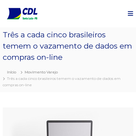
P
u
l
a
r
Três a cada cinco brasileiros
p
a
temem o vazamento de dados em
r
a
compras on-line
o
c
Início
Movimento Varejo
o
Três a cada cinco brasileiros temem o vazamento de dados em
n
compras on-line
t
e
ú
d
o