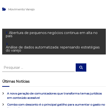
Movimento Varejo
N
Abertura de pequenos negócios continua em alta no
país
a
Análise de dados automatizada: repensando estratégias
do varejo
v
e
P
P
e
e
s
g
s
q
u
q
Últimas Notícias
i
u
a
s
a
i
r
A nova geração de comunicadores que transforma temas jurídicos
s
ç
em conteúdo acessível
a
Combo com desconto é o principal gatilho para aumentar o gasto no
r