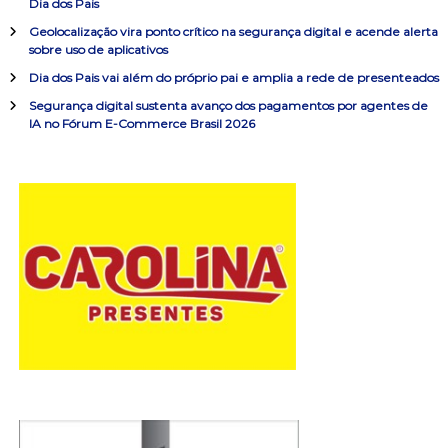
ã
Dia dos Pais
p
o
Geolocalização vira ponto crítico na segurança digital e acende alerta
o
sobre uso de aplicativos
r
:
Dia dos Pais vai além do próprio pai e amplia a rede de presenteados
d
Segurança digital sustenta avanço dos pagamentos por agentes de
IA no Fórum E-Commerce Brasil 2026
e
P
o
s
t