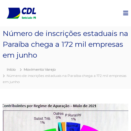
P
u
l
a
r
Número de inscrições estaduais na
p
a
Paraíba chega a 172 mil empresas
r
a
em junho
o
c
Início
Movimento Varejo
o
Número de inscrições estaduais na Paraíba chega a 172 mil empresas
n
em junho
t
e
ú
d
o