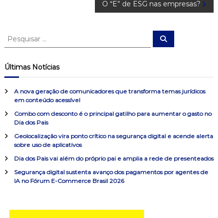
a
O “E” de ESG nas empresas?
v
P
P
e
e
e
s
s
q
u
q
g
Últimas Notícias
i
u
s
a
i
a
r
A nova geração de comunicadores que transforma temas jurídicos
s
em conteúdo acessível
a
ç
Combo com desconto é o principal gatilho para aumentar o gasto no
r
Dia dos Pais
p
ã
o
Geolocalização vira ponto crítico na segurança digital e acende alerta
sobre uso de aplicativos
r
o
:
Dia dos Pais vai além do próprio pai e amplia a rede de presenteados
Segurança digital sustenta avanço dos pagamentos por agentes de
d
IA no Fórum E-Commerce Brasil 2026
e