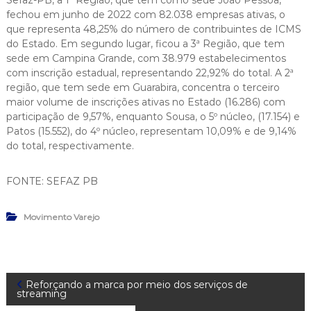
Sefaz-PB, a 1ª Região, que tem como sede João Pessoa,
fechou em junho de 2022 com 82.038 empresas ativas, o
que representa 48,25% do número de contribuintes de ICMS
do Estado. Em segundo lugar, ficou a 3ª Região, que tem
sede em Campina Grande, com 38.979 estabelecimentos
com inscrição estadual, representando 22,92% do total. A 2ª
região, que tem sede em Guarabira, concentra o terceiro
maior volume de inscrições ativas no Estado (16.286) com
participação de 9,57%, enquanto Sousa, o 5º núcleo, (17.154) e
Patos (15.552), do 4º núcleo, representam 10,09% e de 9,14%
do total, respectivamente.
FONTE: SEFAZ PB
Movimento Varejo
N
Reforçando a marca por meio dos serviços de
streaming