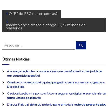
N
O “E” de ESG nas empresas?
a
Inadimplência cresce e atinge 62,73 milhões de
brasileiros
v
P
P
e
e
e
s
s
q
g
u
q
Últimas Notícias
i
u
s
a
a
i
r
A nova geração de comunicadores que transforma temas jurídicos
s
em conteúdo acessível
ç
a
Combo com desconto é o principal gatilho para aumentar o gasto no
r
Dia dos Pais
ã
p
o
Geolocalização vira ponto crítico na segurança digital e acende alerta
sobre uso de aplicativos
r
o
:
Dia dos Pais vai além do próprio pai e amplia a rede de presenteados