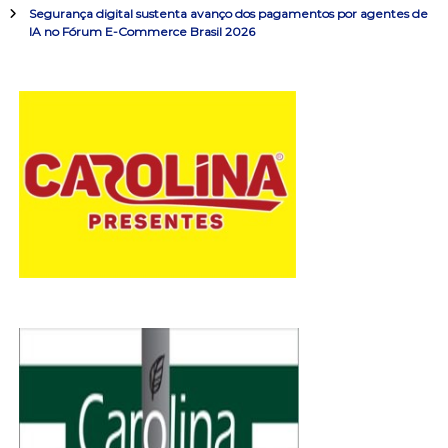
d
Segurança digital sustenta avanço dos pagamentos por agentes de
IA no Fórum E-Commerce Brasil 2026
e
P
o
s
t