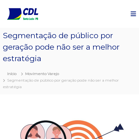
P
u
l
a
r
Segmentação de público por
p
a
geração pode não ser a melhor
r
a
estratégia
o
c
Início
Movimento Varejo
o
Segmentação de público por geração pode não ser a melhor
n
estratégia
t
e
ú
d
o