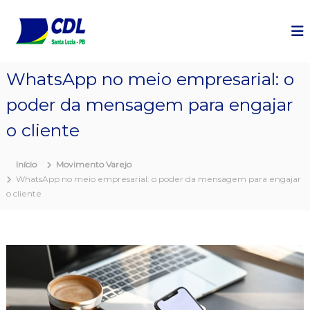
P
u
l
a
r
WhatsApp no meio empresarial: o
p
a
poder da mensagem para engajar
r
a
o cliente
o
c
Início
Movimento Varejo
o
WhatsApp no meio empresarial: o poder da mensagem para engajar
n
o cliente
t
e
ú
d
o