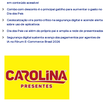
s
ç
em conteúdo acessível
a
Combo com desconto é o principal gatilho para aumentar o gasto no
r
ã
Dia dos Pais
p
o
Geolocalização vira ponto crítico na segurança digital e acende alerta
o
sobre uso de aplicativos
r
:
Dia dos Pais vai além do próprio pai e amplia a rede de presenteados
d
Segurança digital sustenta avanço dos pagamentos por agentes de
IA no Fórum E-Commerce Brasil 2026
e
P
o
s
t