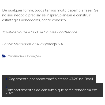
De qualquer forma, todos temos muito trabalho a fazer. Se
no seu negócio precisar se inspirar, planejar e construir
estratégias vencedoras, conte conosco!
*Cristina Souza é CEO da Gouvêa Foodservice.
Fonte: Mercado&Consumo
/Varejo S.A
Tendências e Inovações
N
Pagamento por aproximação cresce 474% no Brasil
a
Comportamentos de consumo que serão tendência em
2023
v