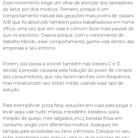
Esse movimento exige um olhar de atenção dos operadores
do setor por dois motivos. Primeiro, porque é um
comportamento natural das gerações mais jovens de classes
A/B que foi absorvido também pelos trabalhadores em home
office, uma vez que em casa é comum fazer mais pausas do
que no escritório. Depois porque, com o crescimento do
trabalho híbrido, esse comportamento ganha vida dentro das
empresas e seu entorno.
Porém, isso passa a ocorrer também nas classes C e D
devido à pressão causada pela redução do poder de compra
dos consumidores, que não fazem lanches com frequência,
mas miniaturizam seu ticket médio usando esse tipo de
solução.
Para exemplificar: pizza fatia, soluções em cups para pegar e
levar (aqui vale tudo: massa, mexidinho brasileiro, sopa,
minipão de queijo, mini salgados, etc.), batatas fritas em
consumo single com diferentes molhos. Assegure ter
tampas para as bebidas ou itens cremosos. Coloque no seu
radar: transforme pelo menos uma ou duas porções do seu