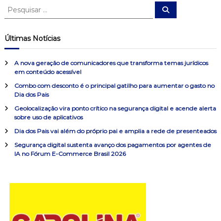
P
P
e
e
e
s
s
q
g
u
q
Últimas Notícias
i
u
s
a
a
i
r
A nova geração de comunicadores que transforma temas jurídicos
s
em conteúdo acessível
ç
a
Combo com desconto é o principal gatilho para aumentar o gasto no
r
Dia dos Pais
ã
p
o
Geolocalização vira ponto crítico na segurança digital e acende alerta
sobre uso de aplicativos
r
o
:
Dia dos Pais vai além do próprio pai e amplia a rede de presenteados
d
Segurança digital sustenta avanço dos pagamentos por agentes de
IA no Fórum E-Commerce Brasil 2026
e
P
o