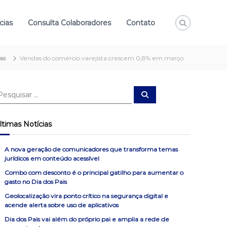
cias
Consulta Colaboradores
Contato
as
Vendas do comércio varejista crescem 0,8% em março
P
e
s
q
u
ltimas Notícias
i
s
a
r
A nova geração de comunicadores que transforma temas
jurídicos em conteúdo acessível
Combo com desconto é o principal gatilho para aumentar o
gasto no Dia dos Pais
Geolocalização vira ponto crítico na segurança digital e
acende alerta sobre uso de aplicativos
Dia dos Pais vai além do próprio pai e amplia a rede de