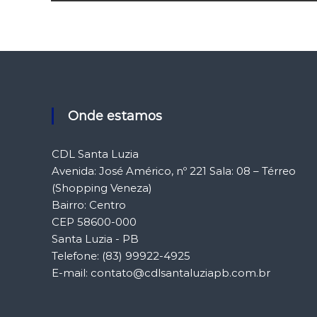
a
v
e
g
Onde estamos
a
CDL Santa Luzia
Avenida: José Américo, nº 221 Sala: 08 – Térreo
ç
(Shopping Veneza)
Bairro: Centro
ã
CEP 58600-000
Santa Luzia - PB
o
Telefone: (83) 99922-4925
d
E-mail: contato@cdlsantaluziapb.com.br
e