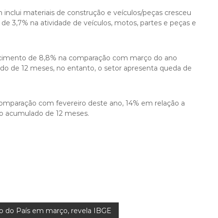
nclui materiais de construção e veículos/peças cresceu
de 3,7% na atividade de veículos, motos, partes e peças e
scimento de 8,8% na comparação com março do ano
o de 12 meses, no entanto, o setor apresenta queda de
comparação com fevereiro deste ano, 14% em relação a
no acumulado de 12 meses.
o do País em março, revela IBGE