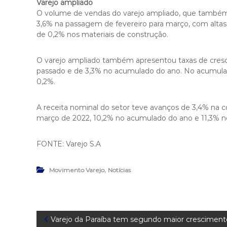
Varejo ampliado
O volume de vendas do varejo ampliado, que também i
3,6% na passagem de fevereiro para março, com altas 
de 0,2% nos materiais de construção.
O varejo ampliado também apresentou taxas de cre
passado e de 3,3% no acumulado do ano. No acumulad
0,2%.
A receita nominal do setor teve avanços de 3,4% na 
março de 2022, 10,2% no acumulado do ano e 11,3% 
FONTE: Varejo S.A
,
Movimento Varejo
Notícias
N
Varejo da Paraíba tem segundo maior cresciment