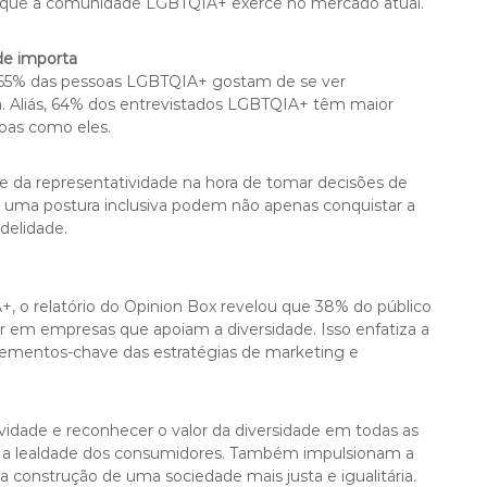
 que a comunidade LGBTQIA+ exerce no mercado atual.
ade importa
 65% das pessoas LGBTQIA+ gostam de se ver
. Aliás, 64% dos entrevistados LGBTQIA+ têm maior
oas como eles.
e da representatividade na hora de tomar decisões de
ma postura inclusiva podem não apenas conquistar a
delidade.
, o relatório do Opinion Box revelou que 38% do público
em empresas que apoiam a diversidade. Isso enfatiza a
elementos-chave das estratégias de marketing e
tividade e reconhecer o valor da diversidade em todas as
e a lealdade dos consumidores. Também impulsionam a
construção de uma sociedade mais justa e igualitária.