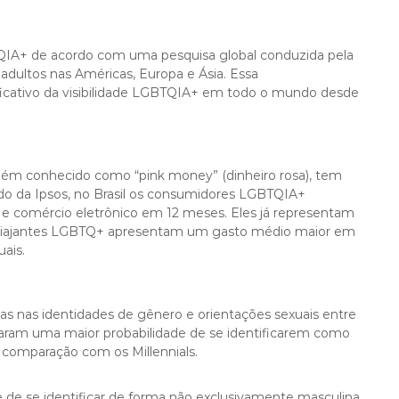
QIA+ de acordo com uma pesquisa global conduzida pela
adultos nas Américas, Europa e Ásia. Essa
ficativo da visibilidade LGBTQIA+ em todo o mundo desde
m conhecido como “pink money” (dinheiro rosa), tem
o da Ipsos, no Brasil os consumidores LGBTQIA+
 comércio eletrônico em 12 meses. Eles já representam
 os viajantes LGBTQ+ apresentam um gasto médio maior em
ais.
tivas nas identidades de gênero e orientações sexuais entre
taram uma maior probabilidade de se identificarem como
m comparação com os Millennials.
 de se identificar de forma não exclusivamente masculina