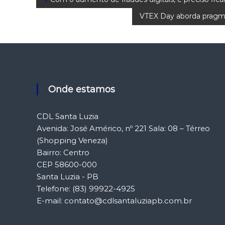
N
VTEX Day aborda pragmat
a
v
e
g
Onde estamos
a
CDL Santa Luzia
Avenida: José Américo, nº 221 Sala: 08 – Térreo
ç
(Shopping Veneza)
Bairro: Centro
ã
CEP 58600-000
Santa Luzia - PB
o
Telefone: (83) 99922-4925
d
E-mail: contato@cdlsantaluziapb.com.br