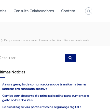
cias
Consulta Colaboradores
Contato
Empresas que apoiam diversidade têm clientes mais leais
P
e
s
q
u
ltimas Notícias
i
s
a
r
A nova geração de comunicadores que transforma temas
jurídicos em conteúdo acessível
Combo com desconto é o principal gatilho para aumentar o
gasto no Dia dos Pais
Geolocalização vira ponto crítico na segurança digital e