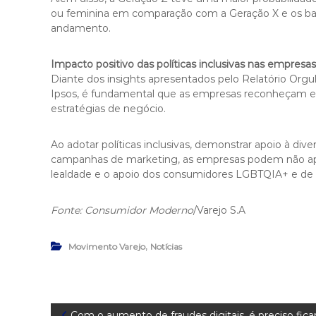
ou feminina em comparação com a Geração X e os b
andamento.
Impacto positivo das políticas inclusivas nas empresas
Diante dos insights apresentados pelo Relatório Org
Ipsos, é fundamental que as empresas reconheçam e 
estratégias de negócio.
Ao adotar políticas inclusivas, demonstrar apoio à di
campanhas de marketing, as empresas podem não ape
lealdade e o apoio dos consumidores LGBTQIA+ e de 
Fonte: Consumidor Moderno
/Varejo S.A
,
Movimento Varejo
Notícias
Com o aumento de fraudes digitais, é preciso fica