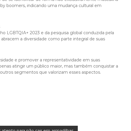
aby boomers, indicando uma mudança cultural em
ulho LGBTQIA+ 2023 e da pesquisa global conduzida pela
abracem a diversidade como parte integral de suas
versidade e promover a representatividade em suas
nas atingir um público maior, mas também conquistar a
outros segmentos que valorizam esses aspectos.
r atento para não cair em armadilhas