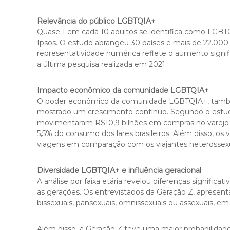
Relevância do público LGBTQIA+
Quase 1 em cada 10 adultos se identifica como LGBT
Ipsos. O estudo abrangeu 30 países e mais de 22.000 
representatividade numérica reflete o aumento signi
a última pesquisa realizada em 2021.
Impacto econômico da comunidade LGBTQIA+
O poder econômico da comunidade LGBTQIA+, també
mostrado um crescimento contínuo. Segundo o estud
movimentaram R$10,9 bilhões em compras no varejo e
5,5% do consumo dos lares brasileiros. Além disso,
viagens em comparação com os viajantes heterossexu
Diversidade LGBTQIA+ e influência geracional
A análise por faixa etária revelou diferenças significa
as gerações. Os entrevistados da Geração Z, apresen
bissexuais, pansexuais, omnissexuais ou assexuais, e
Além disso, a Geração Z teve uma maior probabilidade