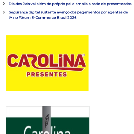
:
Dia dos Pais vai além do próprio pai e amplia a rede de presenteados
d
Segurança digital sustenta avanço dos pagamentos por agentes de
IA no Fórum E-Commerce Brasil 2026
e
P
o
s
t