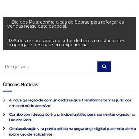
N
Dia dos Pais: confira dicas do Sebrae para reforçar as
vendas nessa data especial.
a
93% dos empresários do setor de bares e restaurantes
empregam pessoas sem experiência
v
e
P
P
e
e
s
g
s
q
u
q
Últimas Notícias
i
u
a
s
a
i
r
A nova geração de comunicadores que transforma temas jurídicos
s
ç
em conteúdo acessível
a
Combo com desconto é o principal gatilho para aumentar o gasto no
r
ã
Dia dos Pais
p
o
Geolocalização vira ponto crítico na segurança digital e acende alerta
o
sobre uso de aplicativos
r