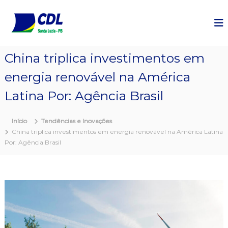
P
u
l
a
r
China triplica investimentos em
p
a
energia renovável na América
r
a
Latina Por: Agência Brasil
o
c
Início
Tendências e Inovações
o
China triplica investimentos em energia renovável na América Latina
n
Por: Agência Brasil
t
e
ú
d
o