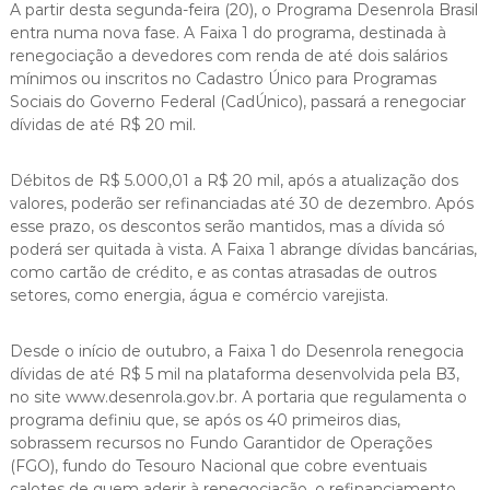
A partir desta segunda-feira (20), o Programa Desenrola Brasil
entra numa nova fase. A Faixa 1 do programa, destinada à
renegociação a devedores com renda de até dois salários
mínimos ou inscritos no Cadastro Único para Programas
Sociais do Governo Federal (CadÚnico), passará a renegociar
dívidas de até R$ 20 mil.
Débitos de R$ 5.000,01 a R$ 20 mil, após a atualização dos
valores, poderão ser refinanciadas até 30 de dezembro. Após
esse prazo, os descontos serão mantidos, mas a dívida só
poderá ser quitada à vista. A Faixa 1 abrange dívidas bancárias,
como cartão de crédito, e as contas atrasadas de outros
setores, como energia, água e comércio varejista.
Desde o início de outubro, a Faixa 1 do Desenrola renegocia
dívidas de até R$ 5 mil na plataforma desenvolvida pela B3,
no site www.desenrola.gov.br. A portaria que regulamenta o
programa definiu que, se após os 40 primeiros dias,
sobrassem recursos no Fundo Garantidor de Operações
(FGO), fundo do Tesouro Nacional que cobre eventuais
calotes de quem aderir à renegociação, o refinanciamento