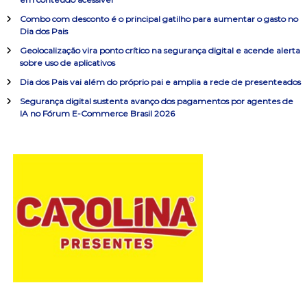
ç
a
Combo com desconto é o principal gatilho para aumentar o gasto no
r
ã
Dia dos Pais
p
o
Geolocalização vira ponto crítico na segurança digital e acende alerta
o
sobre uso de aplicativos
r
:
Dia dos Pais vai além do próprio pai e amplia a rede de presenteados
d
Segurança digital sustenta avanço dos pagamentos por agentes de
IA no Fórum E-Commerce Brasil 2026
e
P
o
s
t