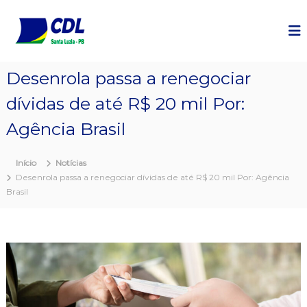
P
u
l
a
r
Desenrola passa a renegociar
p
a
dívidas de até R$ 20 mil Por:
r
a
Agência Brasil
o
c
Início
Notícias
o
Desenrola passa a renegociar dívidas de até R$ 20 mil Por: Agência
n
Brasil
t
e
ú
d
o