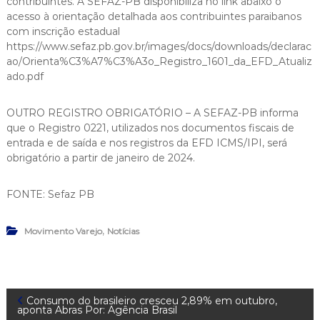
contribuintes. A SEFAZ-PB disponibiliza no link abaixo o
acesso à orientação detalhada aos contribuintes paraibanos
com inscrição estadual
https://www.sefaz.pb.gov.br/images/docs/downloads/declarac
ao/Orienta%C3%A7%C3%A3o_Registro_1601_da_EFD_Atualiz
ado.pdf
OUTRO REGISTRO OBRIGATÓRIO – A SEFAZ-PB informa
que o Registro 0221, utilizados nos documentos fiscais de
entrada e de saída e nos registros da EFD ICMS/IPI, será
obrigatório a partir de janeiro de 2024.
FONTE: Sefaz PB
,
Movimento Varejo
Notícias
N
Consumo do brasileiro cresceu 2,89% em outubro,
aponta Abras Por: Agência Brasil