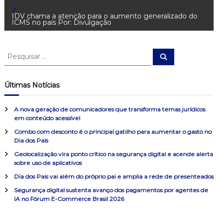
a
IDV chama a atenção para o aumento generalizado do
ICMS no país Por: Divulgação
v
e
P
P
e
e
s
g
s
q
u
q
Últimas Notícias
i
u
a
s
a
i
r
A nova geração de comunicadores que transforma temas jurídicos
s
ç
em conteúdo acessível
a
Combo com desconto é o principal gatilho para aumentar o gasto no
r
ã
Dia dos Pais
p
o
Geolocalização vira ponto crítico na segurança digital e acende alerta
o
sobre uso de aplicativos
r
:
Dia dos Pais vai além do próprio pai e amplia a rede de presenteados
d
Segurança digital sustenta avanço dos pagamentos por agentes de
IA no Fórum E-Commerce Brasil 2026
e