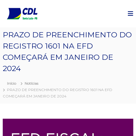
P
u
l
a
r
PRAZO DE PREENCHIMENTO DO
p
a
REGISTRO 1601 NA EFD
r
a
COMEÇARÁ EM JANEIRO DE
o
c
2024
o
n
Início
Notícias
t
PRAZO DE PREENCHIMENTO DO REGISTRO 1601 NA EFD
e
COMEÇARÁ EM JANEIRO DE 2024
ú
d
o