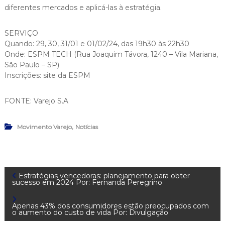
diferentes mercados e aplicá-las à estratégia.
SERVIÇO
Quando: 29, 30, 31/01 e 01/02/24, das 19h30 às 22h30
Onde: ESPM TECH (Rua Joaquim Távora, 1240 – Vila Mariana,
São Paulo – SP)
Inscrições: site da ESPM
FONTE: Varejo S.A
,
Movimento Varejo
Notícias
N
Estratégias vencedoras: planejamento para obter
sucesso em 2024 Por: Fernanda Peregrino
a
Apenas 43% dos consumidores estão preocupados com
o aumento do custo de vida Por: Divulgação
v