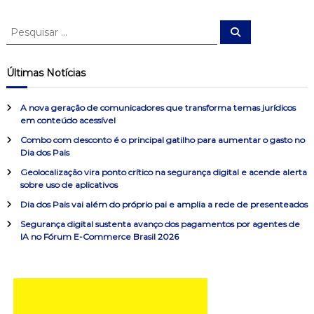
e
P
P
e
e
s
g
s
q
u
q
Últimas Notícias
i
u
a
s
a
i
r
A nova geração de comunicadores que transforma temas jurídicos
s
ç
em conteúdo acessível
a
Combo com desconto é o principal gatilho para aumentar o gasto no
r
ã
Dia dos Pais
p
o
Geolocalização vira ponto crítico na segurança digital e acende alerta
o
sobre uso de aplicativos
r
:
Dia dos Pais vai além do próprio pai e amplia a rede de presenteados
d
Segurança digital sustenta avanço dos pagamentos por agentes de
IA no Fórum E-Commerce Brasil 2026
e
P
o