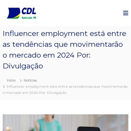
P
u
l
a
r
Influencer employment está entre
p
a
as tendências que movimentarão
r
a
o mercado em 2024 Por:
o
c
Divulgação
o
n
Início
Notícias
t
Influencer employment está entre as tendências que movimentarão
e
o mercado em 2024 Por: Divulgação
ú
d
o