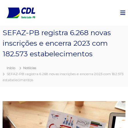
P
u
l
a
r
SEFAZ-PB registra 6.268 novas
p
a
inscrições e encerra 2023 com
r
a
182.573 estabelecimentos
o
c
Início
Notícias
o
SEFAZ-PB registra 6.268 novas inscrições e encerra 2023 com 182.573
n
estabelecimentos
t
e
ú
d
o