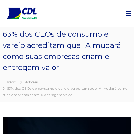
P
u
l
a
r
63% dos CEOs de consumo e
p
a
varejo acreditam que IA mudará
r
a
como suas empresas criam e
o
c
entregam valor
o
n
Início
Notícias
t
63% dos CEOs de consumo e varejo acreditam que IA mudará como
e
suas empresas criam e entregam valor
ú
d
o