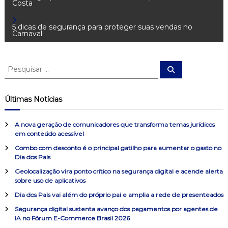
Costa
a
5 dicas de segurança para proteger suas vendas no
Carnaval
v
e
P
P
e
e
s
g
s
q
u
q
Últimas Notícias
i
u
a
s
a
i
r
A nova geração de comunicadores que transforma temas jurídicos
s
ç
em conteúdo acessível
a
Combo com desconto é o principal gatilho para aumentar o gasto no
r
ã
Dia dos Pais
p
o
Geolocalização vira ponto crítico na segurança digital e acende alerta
o
sobre uso de aplicativos
r
:
Dia dos Pais vai além do próprio pai e amplia a rede de presenteados
d
Segurança digital sustenta avanço dos pagamentos por agentes de
IA no Fórum E-Commerce Brasil 2026
e