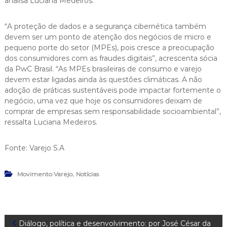
analisa Luciana Medeiros.
“A proteção de dados e a segurança cibernética também
devem ser um ponto de atenção dos negócios de micro e
pequeno porte do setor (MPEs), pois cresce a preocupação
dos consumidores com as fraudes digitais”, acrescenta sócia
da PwC Brasil. “As MPEs brasileiras de consumo e varejo
devem estar ligadas ainda às questões climáticas. A não
adoção de práticas sustentáveis pode impactar fortemente o
negócio, uma vez que hoje os consumidores deixam de
comprar de empresas sem responsabilidade socioambiental”,
ressalta Luciana Medeiros.
Fonte: Varejo S.A
,
Movimento Varejo
Notícias
N
Diálogo, política e desenvolvimento: por José César da