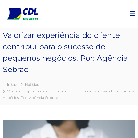
P
u
l
a
r
Valorizar experiência do cliente
p
a
contribui para o sucesso de
r
a
pequenos negócios. Por: Agência
o
c
Sebrae
o
n
Início
Notícias
t
Valorizar experiência do cliente contribui para o sucesso de pequenos
e
negócios. Por: Agência Sebrae
ú
d
o