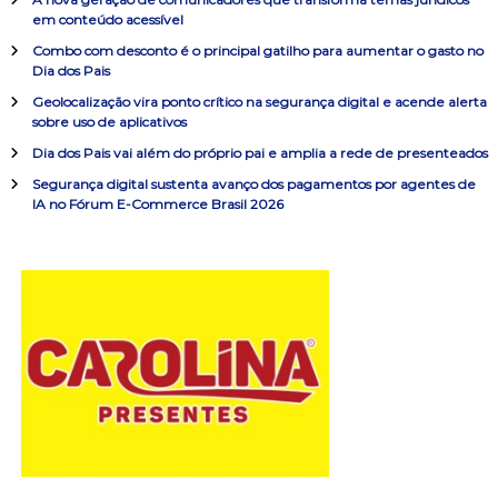
s
ç
em conteúdo acessível
a
Combo com desconto é o principal gatilho para aumentar o gasto no
r
ã
Dia dos Pais
p
o
Geolocalização vira ponto crítico na segurança digital e acende alerta
o
sobre uso de aplicativos
r
:
Dia dos Pais vai além do próprio pai e amplia a rede de presenteados
d
Segurança digital sustenta avanço dos pagamentos por agentes de
IA no Fórum E-Commerce Brasil 2026
e
P
o
s
t