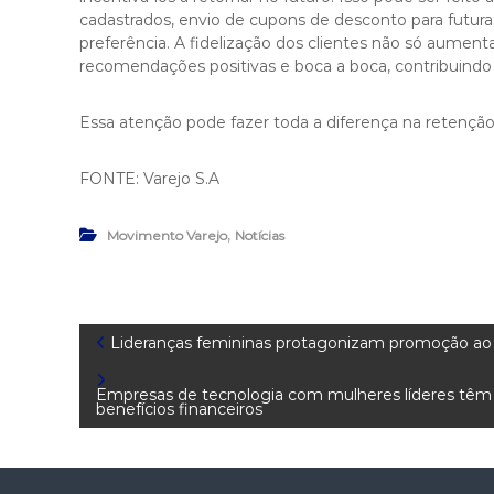
cadastrados, envio de cupons de desconto para futu
preferência. A fidelização dos clientes não só aumenta
recomendações positivas e boca a boca, contribuindo
Essa atenção pode fazer toda a diferença na retenção
FONTE: Varejo S.A
,
Movimento Varejo
Notícias
N
Lideranças femininas protagonizam promoção ao 
a
Empresas de tecnologia com mulheres líderes têm 
benefícios financeiros
v