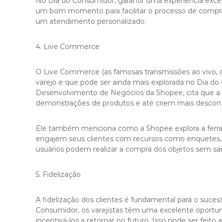
No Dia do Consumidor, garantir uma experiência excepci
um bom momento para facilitar o processo de compr
um atendimento personalizado.
4. Live Commerce
O Live Commerce (as famosas transmissões ao vivo,
varejo e que pode ser ainda mais explorada no Dia do 
Desenvolvimento de Negócios da Shopee, cita que 
demonstrações de produtos e até criem mais descont
Ele também menciona como a Shopee explora a ferram
engajem seus clientes com recursos como enquetes, so
usuários podem realizar a compra dos objetos sem sair
5. Fidelização
A fidelização dos clientes é fundamental para o suce
Consumidor, os varejistas têm uma excelente oportuni
incentivá-los a retornar no futuro. Isso pode ser fei