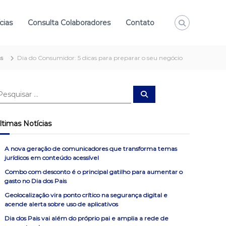
cias
Consulta Colaboradores
Contato
as
Dia do Consumidor: 5 dicas para preparar o seu negócio
P
e
s
q
u
ltimas Notícias
i
s
a
r
A nova geração de comunicadores que transforma temas
jurídicos em conteúdo acessível
Combo com desconto é o principal gatilho para aumentar o
gasto no Dia dos Pais
Geolocalização vira ponto crítico na segurança digital e
acende alerta sobre uso de aplicativos
Dia dos Pais vai além do próprio pai e amplia a rede de