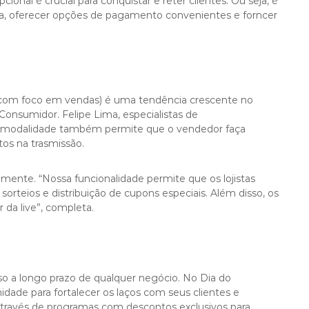
onal é crucial para conquistar e reter clientes. Ou seja, é
a, oferecer opções de pagamento convenientes e forncer
 com foco em vendas) é uma tendência crescente no
Consumidor. Felipe Lima, especialistas de
a modalidade também permite que o vendedor faça
os na trasmissão.
ente. “Nossa funcionalidade permite que os lojistas
rteios e distribuição de cupons especiais. Além disso, os
 da live”, completa.
sso a longo prazo de qualquer negócio. No Dia do
dade para fortalecer os laços com seus clientes e
to através de programas com descontos exclusivos para