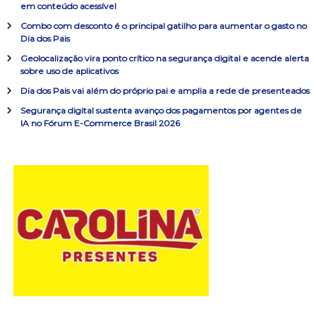
ç
em conteúdo acessível
a
Combo com desconto é o principal gatilho para aumentar o gasto no
r
ã
Dia dos Pais
p
o
Geolocalização vira ponto crítico na segurança digital e acende alerta
o
sobre uso de aplicativos
r
:
Dia dos Pais vai além do próprio pai e amplia a rede de presenteados
d
Segurança digital sustenta avanço dos pagamentos por agentes de
IA no Fórum E-Commerce Brasil 2026
e
P
o
s
t