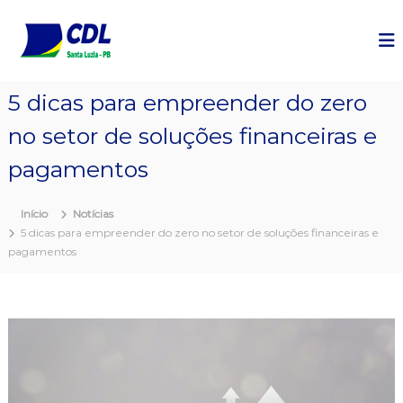
P
u
l
a
r
5 dicas para empreender do zero
p
a
no setor de soluções financeiras e
r
a
pagamentos
o
c
Início
Notícias
o
5 dicas para empreender do zero no setor de soluções financeiras e
n
pagamentos
t
e
ú
d
o