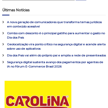
s
g
s
q
u
q
Últimas Notícias
i
u
a
s
a
i
r
A nova geração de comunicadores que transforma temas jurídicos
s
ç
em conteúdo acessível
a
Combo com desconto é o principal gatilho para aumentar o gasto no
r
ã
Dia dos Pais
p
o
Geolocalização vira ponto crítico na segurança digital e acende alerta
o
sobre uso de aplicativos
r
:
Dia dos Pais vai além do próprio pai e amplia a rede de presenteados
d
Segurança digital sustenta avanço dos pagamentos por agentes de
IA no Fórum E-Commerce Brasil 2026
e
P
o
s