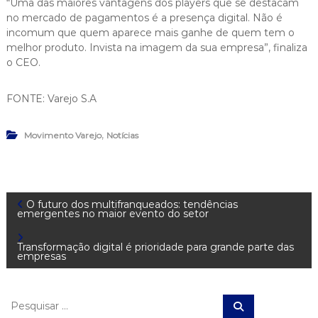
“Uma das maiores vantagens dos players que se destacam
no mercado de pagamentos é a presença digital. Não é
incomum que quem aparece mais ganhe de quem tem o
melhor produto. Invista na imagem da sua empresa”, finaliza
o CEO.
FONTE: Varejo S.A
,
Movimento Varejo
Notícias
N
O futuro dos multifranqueados: tendências
emergentes no maior evento do setor
a
Transformação digital é prioridade para grande parte das
empresas
v
e
P
P
e
e