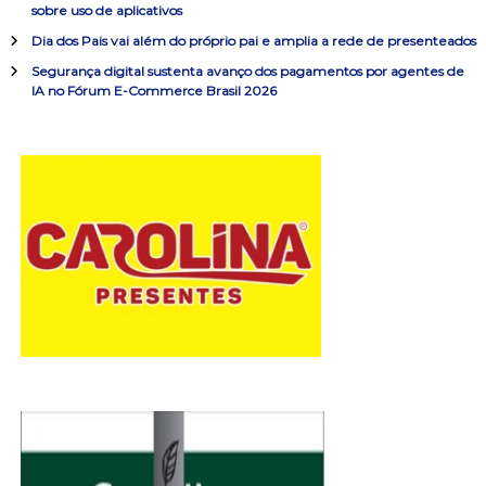
sobre uso de aplicativos
r
o
:
Dia dos Pais vai além do próprio pai e amplia a rede de presenteados
d
Segurança digital sustenta avanço dos pagamentos por agentes de
IA no Fórum E-Commerce Brasil 2026
e
P
o
s
t