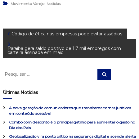
,
Movimento Varejo
Notícias
N
Código de ética nas empresas pode evitar assédios
a
Paraíba gera saldo positivo de 1,7 mil empregos com
carteira assinada em maio
v
P
P
e
e
e
s
s
q
g
u
q
Últimas Notícias
i
u
s
a
a
i
r
A nova geração de comunicadores que transforma temas jurídicos
s
em conteúdo acessível
ç
a
Combo com desconto é o principal gatilho para aumentar o gasto no
r
Dia dos Pais
ã
p
o
Geolocalização vira ponto crítico na segurança digital e acende alerta