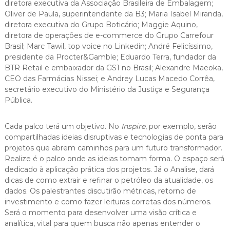
diretora executiva da Associação Brasileira de Embalagem;
Oliver de Paula, superintendente da B3; Maria Isabel Miranda,
diretora executiva do Grupo Boticário; Maggie Aquino,
diretora de operações de e-commerce do Grupo Carrefour
Brasil; Marc Tawil, top voice no Linkedin; André Felicíssimo,
presidente da Procter&Gamble; Eduardo Terra, fundador da
BTR Retail e embaixador da GS1 no Brasil; Alexandre Maeoka,
CEO das Farmácias Nissei; e Andrey Lucas Macedo Corrêa,
secretário executivo do Ministério da Justiça e Segurança
Pública.
Cada palco terá um objetivo. No
Inspire
, por exemplo, serão
compartilhadas ideias disruptivas e tecnologias de ponta para
projetos que abrem caminhos para um futuro transformador.
Realize é o palco onde as ideias tomam forma. O espaço será
dedicado à aplicação prática dos projetos. Já o Analise, dará
dicas de como extrair e refinar o petróleo da atualidade, os
dados. Os palestrantes discutirão métricas, retorno de
investimento e como fazer leituras corretas dos números.
Será o momento para desenvolver uma visão crítica e
analítica, vital para quem busca não apenas entender o