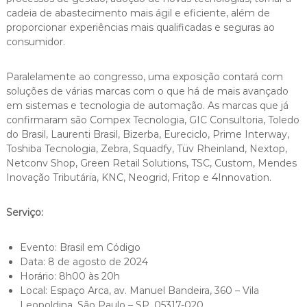
cadeia de abastecimento mais ágil e eficiente, além de
proporcionar experiências mais qualificadas e seguras ao
consumidor.
Paralelamente ao congresso, uma exposição contará com
soluções de várias marcas com o que há de mais avançado
em sistemas e tecnologia de automação. As marcas que já
confirmaram são Compex Tecnologia, GIC Consultoria, Toledo
do Brasil, Laurenti Brasil, Bizerba, Eureciclo, Prime Interway,
Toshiba Tecnologia, Zebra, Squadfy, Tüv Rheinland, Nextop,
Netconv Shop, Green Retail Solutions, TSC, Custom, Mendes
Inovação Tributária, KNC, Neogrid, Fritop e 4Innovation.
Serviço:
Evento: Brasil em Código
Data: 8 de agosto de 2024
Horário: 8h00 às 20h
Local: Espaço Arca, av. Manuel Bandeira, 360 – Vila
Leopoldina, São Paulo – SP, 05317-020