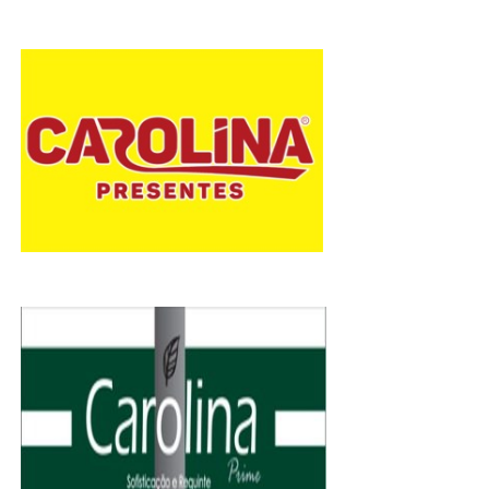
e
P
o
s
t