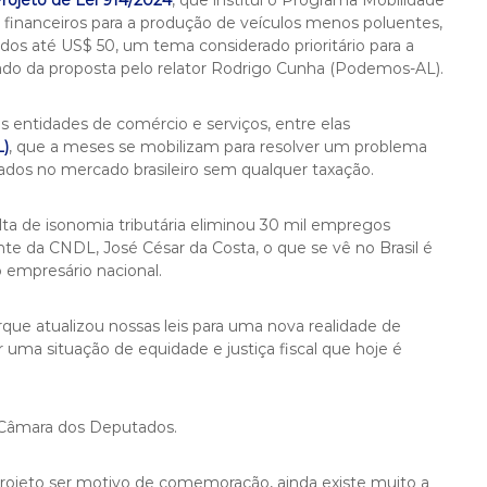
rojeto de Lei 914/2024
, que institui o Programa Mobilidade
 financeiros para a produção de veículos menos poluentes,
os até US$ 50, um tema considerado prioritário para a
irado da proposta pelo relator Rodrigo Cunha (Podemos-AL).
s entidades de comércio e serviços, entre elas
L)
, que a meses se mobilizam para resolver um problema
tados no mercado brasileiro sem qualquer taxação.
ta de isonomia tributária eliminou 30 mil empregos
ente da CNDL, José César da Costa, o que se vê no Brasil é
 empresário nacional.
que atualizou nossas leis para uma nova realidade de
a situação de equidade e justiça fiscal que hoje é
à Câmara dos Deputados.
rojeto ser motivo de comemoração, ainda existe muito a