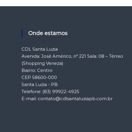
v
e
g
Onde estamos
a
CDL Santa Luzia
Avenida: José Américo, nº 221 Sala: 08 – Térreo
ç
(Shopping Veneza)
Bairro: Centro
ã
CEP 58600-000
Santa Luzia - PB
o
Telefone: (83) 99922-4925
d
E-mail: contato@cdlsantaluziapb.com.br
e
P