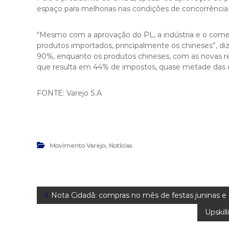
espaço para melhorias nas condições de concorrência 
“Mesmo com a aprovação do PL, a indústria e o come
produtos importados, principalmente os chineses”, diz.
90%, enquanto os produtos chineses, com as novas r
que resulta em 44% de impostos, quase metade das en
FONTE: Varejo S.A
,
Movimento Varejo
Notícias
N
Nota Cidadã: compras no mês de festas juninas 
Upskill
a