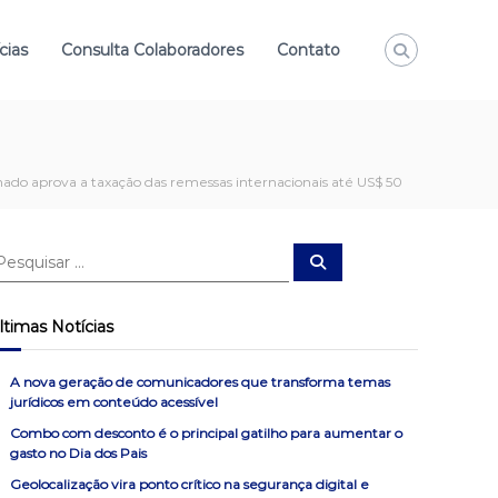
cias
Consulta Colaboradores
Contato
ado aprova a taxação das remessas internacionais até US$ 50
P
e
s
q
u
ltimas Notícias
i
s
a
r
A nova geração de comunicadores que transforma temas
jurídicos em conteúdo acessível
Combo com desconto é o principal gatilho para aumentar o
gasto no Dia dos Pais
Geolocalização vira ponto crítico na segurança digital e