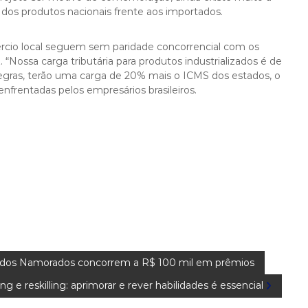
dos produtos nacionais frente aos importados.
rcio local seguem sem paridade concorrencial com os
 “Nossa carga tributária para produtos industrializados é de
egras, terão uma carga de 20% mais o ICMS dos estados, o
frentadas pelos empresários brasileiros.
e dos Namorados concorrem a R$ 100 mil em prêmios
ing e reskilling: aprimorar e rever habilidades é essencial