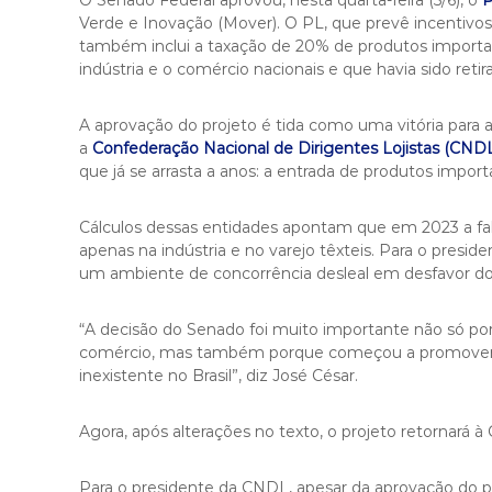
O Senado Federal aprovou, nesta quarta-feira (5/6), o
P
Verde e Inovação (Mover). O PL, que prevê incentivos
também inclui a taxação de 20% de produtos importad
indústria e o comércio nacionais e que havia sido ret
A aprovação do projeto é tida como uma vitória para a
a
Confederação Nacional de Dirigentes Lojistas (CND
que já se arrasta a anos: a entrada de produtos impor
Cálculos dessas entidades apontam que em 2023 a fal
apenas na indústria e no varejo têxteis. Para o presid
um ambiente de concorrência desleal em desfavor do
“A decisão do Senado foi muito importante não só por
comércio, mas também porque começou a promover um
inexistente no Brasil”, diz José César.
Agora, após alterações no texto, o projeto retornará 
Para o presidente da CNDL, apesar da aprovação do p