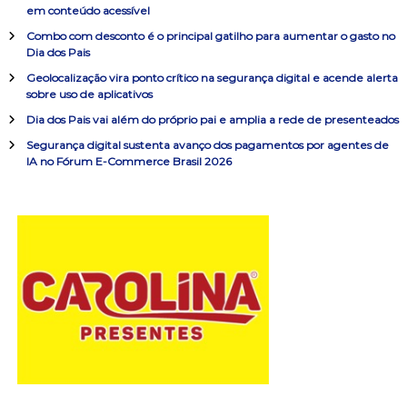
s
ç
em conteúdo acessível
a
Combo com desconto é o principal gatilho para aumentar o gasto no
r
ã
Dia dos Pais
p
o
Geolocalização vira ponto crítico na segurança digital e acende alerta
o
sobre uso de aplicativos
r
:
Dia dos Pais vai além do próprio pai e amplia a rede de presenteados
d
Segurança digital sustenta avanço dos pagamentos por agentes de
IA no Fórum E-Commerce Brasil 2026
e
P
o
s
t