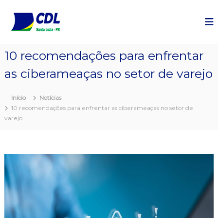
P
u
l
a
r
10 recomendações para enfrentar
p
a
as ciberameaças no setor de varejo
r
a
o
Início
Notícias
c
10 recomendações para enfrentar as ciberameaças no setor de
o
varejo
n
t
e
ú
d
o