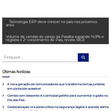
N
Tecnologia ERP deve crescer no país nos próximos
anos
a
Volume de vendas do varejo da Paraíba expande 14,9% e
registra o 2º crescimento do País, revela IBGE
v
e
P
P
e
e
s
g
s
q
u
q
Últimas Notícias
i
u
a
s
a
i
r
A nova geração de comunicadores que transforma temas jurídicos
s
ç
em conteúdo acessível
a
Combo com desconto é o principal gatilho para aumentar o gasto no
r
ã
Dia dos Pais
p
o
Geolocalização vira ponto crítico na segurança digital e acende alerta