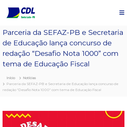
P
u
l
a
r
Parceria da SEFAZ-PB e Secretaria
p
a
de Educação lança concurso de
r
a
redação “Desafio Nota 1000” com
o
c
tema de Educação Fiscal
o
n
Início
Notícias
t
Parceria da SEFAZ-PB e Secretaria de Educação lança concurso de
e
redação “Desafio Nota 1000” com tema de Educação Fiscal
ú
d
o