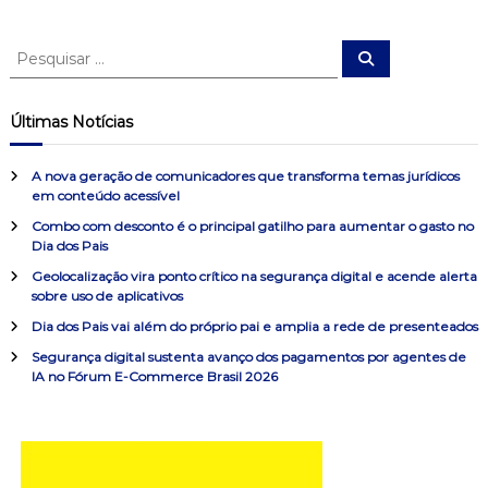
v
P
P
e
e
e
s
s
q
g
u
q
Últimas Notícias
i
u
s
a
a
i
r
A nova geração de comunicadores que transforma temas jurídicos
s
em conteúdo acessível
ç
a
Combo com desconto é o principal gatilho para aumentar o gasto no
r
Dia dos Pais
ã
p
o
Geolocalização vira ponto crítico na segurança digital e acende alerta
sobre uso de aplicativos
r
o
:
Dia dos Pais vai além do próprio pai e amplia a rede de presenteados
d
Segurança digital sustenta avanço dos pagamentos por agentes de
IA no Fórum E-Commerce Brasil 2026
e
P