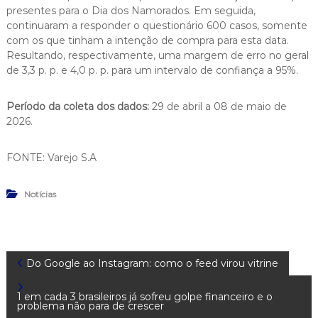
presentes para o Dia dos Namorados. Em seguida,
continuaram a responder o questionário 600 casos, somente
com os que tinham a intenção de compra para esta data.
Resultando, respectivamente, uma margem de erro no geral
de 3,3 p. p. e 4,0 p. p. para um intervalo de confiança a 95%.
Período da coleta dos dados:
29 de abril a 08 de maio de
2026.
FONTE: Varejo S.A
Notícias
N
Do Google ao Instagram: como o feed virou vitrine
a
1 em cada 3 brasileiros já sofreu golpe financeiro e o
problema não para de crescer