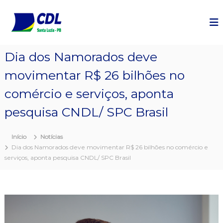
P
u
l
a
r
Dia dos Namorados deve
p
a
movimentar R$ 26 bilhões no
r
a
comércio e serviços, aponta
o
c
pesquisa CNDL/ SPC Brasil
o
n
Início
Notícias
t
Dia dos Namorados deve movimentar R$ 26 bilhões no comércio e
e
serviços, aponta pesquisa CNDL/ SPC Brasil
ú
d
o