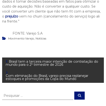
dados é tomar decisões baseadas em fatos para otimizar o
custo de aquisição. Não é converter a qualquer custo. Se
você converter um cliente que não tem fit com a empresa,
o
prejuízo
vem no churn (cancelamento do serviço) logo ali
na frente.”
FONTE: Varejo S.A
,
Movimento Varejo
Notícias
N
Brasil tem a terceira maior intenção de contratação do
mundo para o 2º trimestre de 2026
a
Com eliminação do Brasil, varejo precisa replanejar
estoques e promoções da Copa do Mundo
v
e
P
P
e
e
s
g
s
q