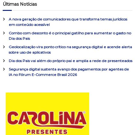
u
q
Últimas Notícias
i
u
a
s
a
i
r
A nova geração de comunicadores que transforma temas jurídicos
s
ç
em conteúdo acessível
a
Combo com desconto é o principal gatilho para aumentar o gasto no
r
ã
Dia dos Pais
p
o
Geolocalização vira ponto crítico na segurança digital e acende alerta
o
sobre uso de aplicativos
r
:
Dia dos Pais vai além do próprio pai e amplia a rede de presenteados
d
Segurança digital sustenta avanço dos pagamentos por agentes de
IA no Fórum E-Commerce Brasil 2026
e
P
o
s
t