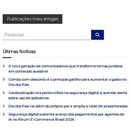
N
Publicações mais antigas
a
P
P
e
e
s
v
s
q
u
q
Últimas Notícias
i
u
e
s
a
i
r
A nova geração de comunicadores que transforma temas jurídicos
s
g
em conteúdo acessível
a
Combo com desconto é o principal gatilho para aumentar o gasto no
r
a
Dia dos Pais
p
o
Geolocalização vira ponto crítico na segurança digital e acende alerta
ç
sobre uso de aplicativos
r
:
Dia dos Pais vai além do próprio pai e amplia a rede de presenteados
ã
Segurança digital sustenta avanço dos pagamentos por agentes de
IA no Fórum E-Commerce Brasil 2026
o