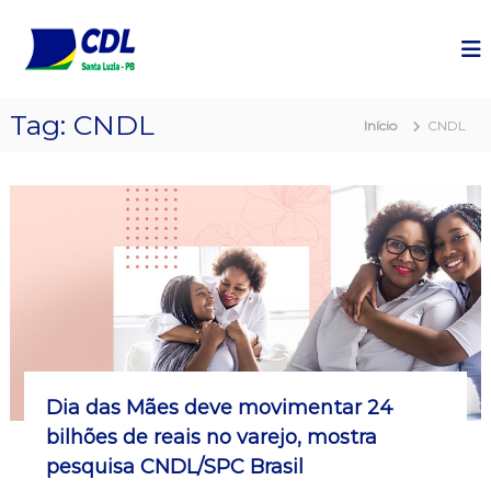
P
u
l
a
r
Tag:
CNDL
p
Início
CNDL
a
r
a
o
c
o
n
t
e
ú
d
o
Dia das Mães deve movimentar 24
bilhões de reais no varejo, mostra
pesquisa CNDL/SPC Brasil