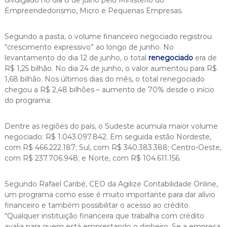
Empreendedorismo, Micro e Pequenas Empresas.
Segundo a pasta, o volume financeiro negociado registrou
“crescimento expressivo” ao longo de junho. No
levantamento do dia 12 de junho, o total
renegociado
era de
R$ 1,25 bilhão. No dia 24 de junho, o valor aumentou para R$
1,68 bilhão. Nos últimos dias do mês, o total renegociado
chegou a R$ 2,48 bilhões – aumento de 70% desde o início
do programa.
Dentre as regiões do país, o Sudeste acumula maior volume
negociado: R$ 1.043.097.842. Em seguida estão Nordeste,
com R$ 466.222.187; Sul, com R$ 340.383.388; Centro-Oeste,
com R$ 237.706.948; e Norte, com R$ 104.611.156.
Segundo Rafael Caribé, CEO da Agilize Contabilidade Online,
um programa como esse é muito importante para dar alívio
financeiro e também possibilitar o acesso ao crédito.
“Qualquer instituição financeira que trabalha com crédito
avalia para quem está emprestando o dinheiro. Se a empresa