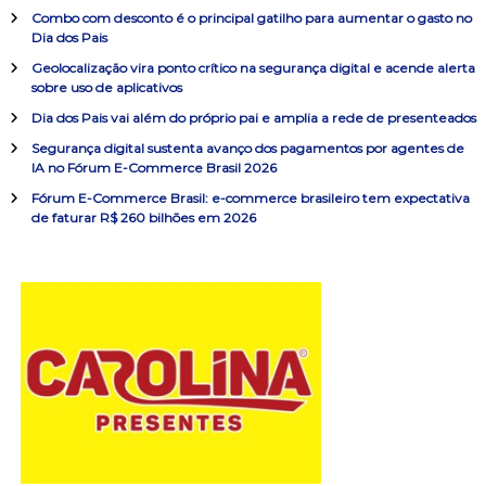
i
r
Combo com desconto é o principal gatilho para aumentar o gasto no
s
ç
Dia dos Pais
a
Geolocalização vira ponto crítico na segurança digital e acende alerta
r
ã
sobre uso de aplicativos
p
o
Dia dos Pais vai além do próprio pai e amplia a rede de presenteados
o
r
Segurança digital sustenta avanço dos pagamentos por agentes de
:
IA no Fórum E-Commerce Brasil 2026
d
Fórum E-Commerce Brasil: e-commerce brasileiro tem expectativa
de faturar R$ 260 bilhões em 2026
e
P
o
s
t