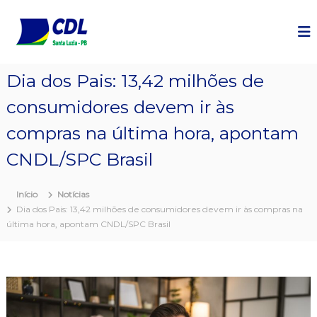
P
u
l
a
r
Dia dos Pais: 13,42 milhões de
p
a
consumidores devem ir às
r
a
compras na última hora, apontam
o
c
CNDL/SPC Brasil
o
n
Início
Notícias
t
Dia dos Pais: 13,42 milhões de consumidores devem ir às compras na
e
última hora, apontam CNDL/SPC Brasil
ú
d
o