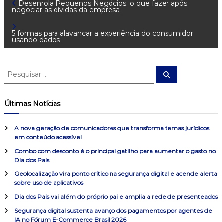
N
Desenrola Pequenos Negócios: o que fazer após
negociar as dívidas da empresa
a
5 formas para alavancar a experiência do consumidor
usando dados
v
e
P
P
e
e
s
g
s
q
u
q
Últimas Notícias
i
u
a
s
a
i
r
A nova geração de comunicadores que transforma temas jurídicos
s
ç
em conteúdo acessível
a
Combo com desconto é o principal gatilho para aumentar o gasto no
r
ã
Dia dos Pais
p
o
Geolocalização vira ponto crítico na segurança digital e acende alerta
o
sobre uso de aplicativos
r
:
Dia dos Pais vai além do próprio pai e amplia a rede de presenteados
d
Segurança digital sustenta avanço dos pagamentos por agentes de
IA no Fórum E-Commerce Brasil 2026